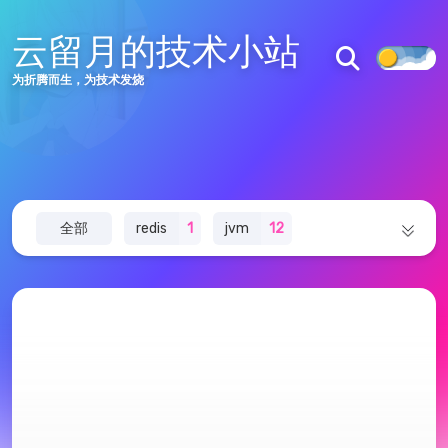
友链
云留月的技术小站
沪ICP备2024062430号
为折腾而生，为技术发烧
沪公网安备31011402007539号
全部
redis
1
jvm
12
数据结构
5
黑苹果
1
前端技术
2
工具分享
1
底层能力
6
Spring
0
docker服务
0
折腾日记
3