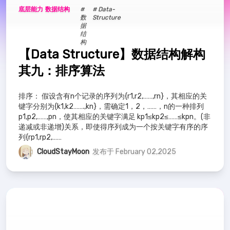
java ee
0
all in one
3
java
1
底层能力
数据结构
#
# Data-
数
Structure
据
技术笔记
1
mysql
20
默认分类
1
结
构
【Data Structure】数据结构解构
Java se
13
nas
1
其九：排序算法
排序： 假设含有n个记录的序列为{r1,r2,……,rn}，其相应的关
键字分别为{k1,k2…….,kn}，需确定1，2，……，n的一种排列
p1,p2,……,pn，使其相应的关键字满足 kp1≤kp2≤……≤kpn。(非
递减或非递增)关系，即使得序列成为一个按关键字有序的序
列{rp1,rp2,……
CloudStayMoon
发布于 February 02,2025