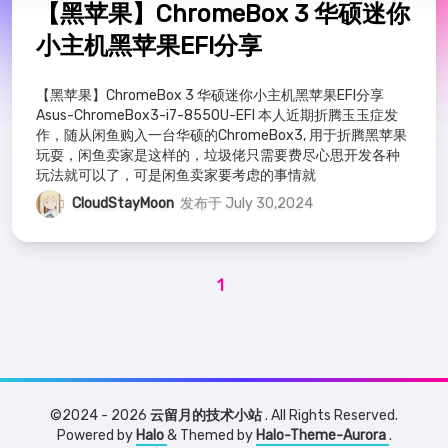
高级篇
10
Jellyfin
1
激活工具
1
【黑苹果】ChromeBox 3 华硕迷你
管理
小主机黑苹果EFI分享
Data-Structure
6
数据结构
9
友链
【黑苹果】ChromeBox 3 华硕迷你小主机黑苹果EFI分享
Asus-ChromeBox3-i7-8550U-EFI 本人近期折腾玉玉症发
mysql
19
all -in-one
3
PVE
3
沪ICP备2024062430号
作，随从闲鱼购入一台华硕的ChromeBox3, 用于折腾黑苹果
沪公网安备31011402007539号
玩耍，闲鱼卖家是这样的，垃圾佬只需要费尽心思开发各种
NAS
2
Halo
1
玩法就可以了，可是闲鱼卖家要考虑的事情就
CloudStayMoon
发布于 July 30,2024
1
©2024 - 2026
云留月的技术小站
. All Rights Reserved.
Powered by
Halo
& Themed by
Halo-Theme-Aurora
.