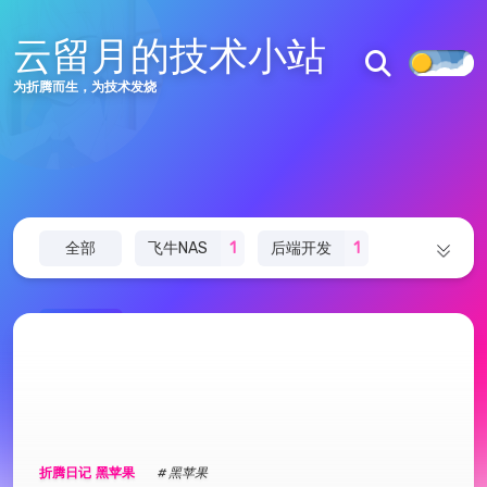
云留月的技术小站
为折腾而生，为技术发烧
56
18
35577
全部
飞牛NAS
1
后端开发
1
文章
分类
访问量
redis
1
折腾日记
3
ESP32
1
主页
推荐
文章
jvm
12
SE
14
JAVA
16
标签
分类
Vue
1
黑苹果
1
css
1
html
1
绘图
折腾日记
黑苹果
# 黑苹果
在线工具