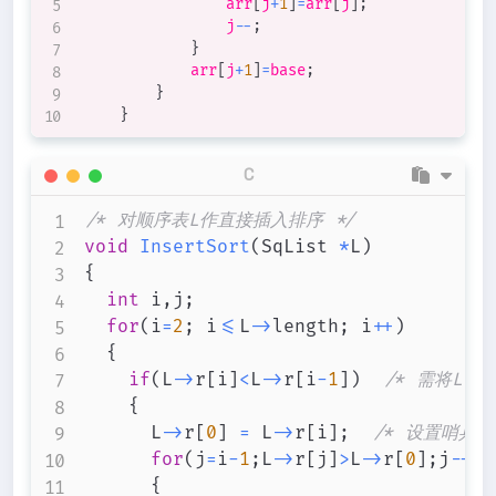
                arr
[
j
+
1
]
=
arr
[
j
]
;
                j
--
;
}
            arr
[
j
+
1
]
=
base
;
}
}
C
/* 对顺序表L作直接插入排序 */
void
InsertSort
(
SqList 
*
L
)
{
int
 i
,
j
;
for
(
i
=
2
;
 i
<=
L
->
length
;
 i
++
)
{
if
(
L
->
r
[
i
]
<
L
->
r
[
i
-
1
]
)
/* 需将L->
{
			L
->
r
[
0
]
=
 L
->
r
[
i
]
;
/* 设置哨兵 *
for
(
j
=
i
-
1
;
L
->
r
[
j
]
>
L
->
r
[
0
]
;
j
--
)
{