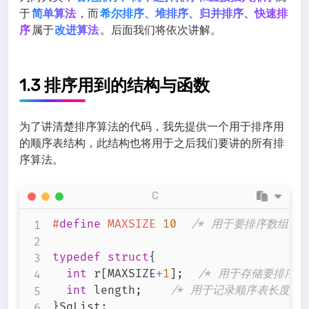
于
简单算法
，而
希尔排序、堆排序、归并排序、快速排
序
属于
改进算法
。后面我们将依次讲解。
1.3 排序用到的结构与函数
为了讲清楚排序算法的代码，我先提供一个用于排序用
的顺序表结构，此结构也将用于之后我们要讲的所有排
序算法。
C
#
define
MAXSIZE
10
/* 用于要排序数组个
typedef
struct
{
int
 r
[
MAXSIZE
+
1
]
;
/* 用于存储要排序数组
int
 length
;
/* 用于记录顺序表长度 *
}
SqList
;