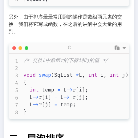
另外，由于排序最最常用到的操作是数组两元素的交
换，我们将它写成函数，在之后的讲解中会大量的用
到。
C
/* 交换L中数组r的下标i和j的值 */
void
swap
(
SqList 
*
L
,
int
 i
,
int
 j
)
{
int
 temp 
=
 L
->
r
[
i
]
;
	L
->
r
[
i
]
=
 L
->
 r
[
j
]
;
	L
->
r
[
j
]
=
 temp
;
}