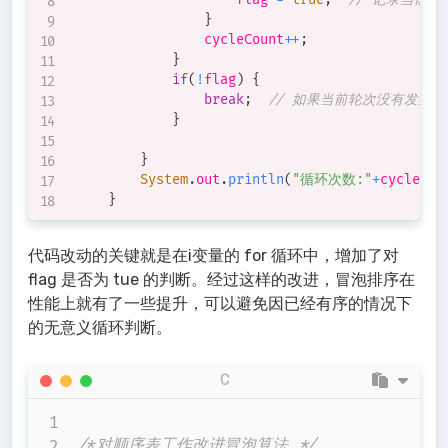
}
                cycleCount
++
;
}
if
(
!
flag
)
{
break
;
// 如果当前轮次没有发生
}
}
System
.
out
.
println
(
"循环次数:"
+
cycleCou
}
代码改动的关键就是在i变量的 for 循环中，增加了对
flag 是否为 tue 的判断。经过这样的改进，冒泡排序在
性能上就有了一些提升，可以避免因已经有序的情况下
的无意义循环判断。
C
/*对顺序表工作改进冒泡算法 */