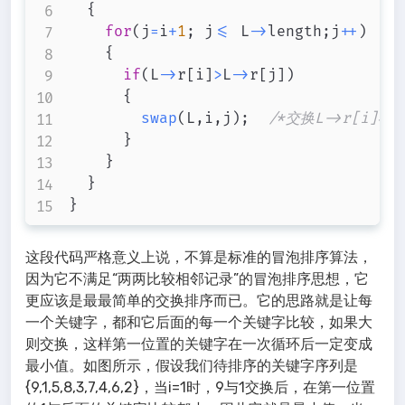
{
for
(
j
=
i
+
1
;
 j
<=
 L
->
length
;
j
++
)
{
if
(
L
->
r
[
i
]
>
L
->
r
[
j
]
)
{
swap
(
L
,
i
,
j
)
;
/*交换L->r[i]与L
}
}
}
}
这段代码严格意义上说，不算是标准的冒泡排序算法，
因为它不满足“两两比较相邻记录”的冒泡排序思想，它
更应该是最最简单的交换排序而已。它的思路就是让每
一个关键字，都和它后面的每一个关键字比较，如果大
则交换，这样第一位置的关键字在一次循环后一定变成
最小值。如图所示，假设我们待排序的关键字序列是
{9,1,5,8,3,7,4,6,2}，当i=1时，9与1交换后，在第一位置