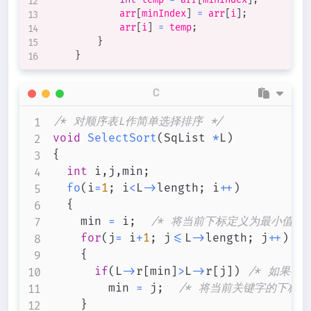
            arr
[
minIndex
]
=
 arr
[
i
]
;
            arr
[
i
]
=
 temp
;
}
}
C
/* 对顺序表L作简单选择排序 */
void
SelectSort
(
SqList 
*
L
)
{
int
 i
,
j
,
min
;
fo
(
i
=
1
;
 i
<
L
->
length
;
 i
++
)
{
		min 
=
 i
;
/* 将当前下标定义为最小值下标
for
(
j
=
 i
+
1
;
 j
<=
L
->
length
;
 j
++
)
{
if
(
L
->
r
[
min
]
>
L
->
r
[
j
]
)
/* 如果有
				min 
=
 j
;
/* 将当前关键字的下标赋值
}