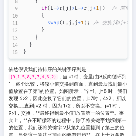
{
if
(
L
->
r
[
j
]
>
L
->
r
[
j
+
1
]
)
/* 若前
{
swap
(
L
,
j
,
j
+
1
)
;
/* 交换j和j+1
}
}
}
}
依然假设我们待排序的关键字序列是
，当i=1时，变量j由8反向循环到
{9,1,5,8,3,7,4,6,2}
1，逐个比较，将较小值交换到前面，直到最后找到最小
值放置在了第1的位置。如图所示，当i=1、j=8 时，我们
发现 6>2，因此交换了它们的位置，j=7时，4>2，所以
交换……直到j=2 时，因为 1<2，所以不交换。j=1 时，
9>1，交换，**最终得到最小值1放置第一的位置**。事
实上，**在不断循环的过程中，除了将关键字1放到第一
的位置，我们还将关键字 2从第九位置提到了第三的位
置，显然这一算法比前面的要有进步**，在上十万条数