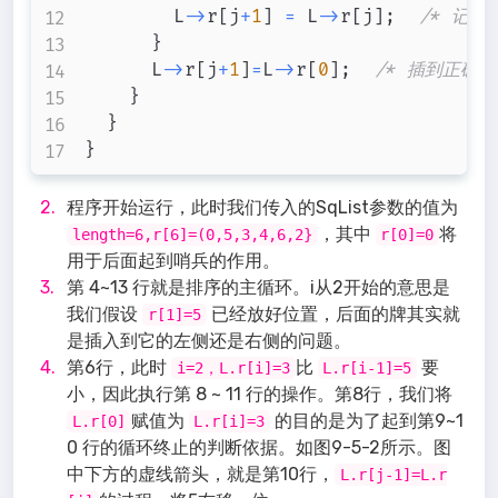
				L
->
r
[
j
+
1
]
=
 L
->
r
[
j
]
;
/* 记录
}
			L
->
r
[
j
+
1
]
=
L
->
r
[
0
]
;
/* 插到正确的
}
}
}
程序开始运行，此时我们传入的SqList参数的值为
，其中
将
length=6,r[6]=(0,5,3,4,6,2}
r[0]=0
用于后面起到哨兵的作用。
第 4~13 行就是排序的主循环。i从2开始的意思是
我们假设
已经放好位置，后面的牌其实就
r[1]=5
是插入到它的左侧还是右侧的问题。
第6行，此时
比
要
i=2，L.r[i]=3
L.r[i-1]=5
小，因此执行第 8 ~ 11 行的操作。第8行，我们将
赋值为
的目的是为了起到第9~1
L.r[0]
L.r[i]=3
0 行的循环终止的判断依据。如图9-5-2所示。图
中下方的虚线箭头，就是第10行，
L.r[j-1]=L.r