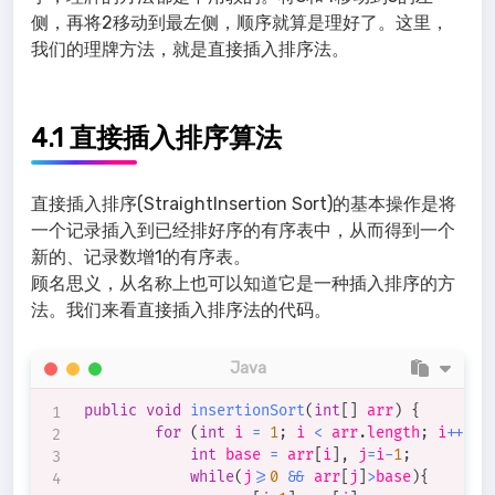
侧，再将2移动到最左侧，顺序就算是理好了。这里，
我们的理牌方法，就是直接插入排序法。
4.1 直接插入排序算法
直接插入排序(StraightInsertion Sort)的基本操作是将
一个记录插入到已经排好序的有序表中，从而得到一个
新的、记录数增1的有序表。
顾名思义，从名称上也可以知道它是一种插入排序的方
法。我们来看直接插入排序法的代码。
Java
public
void
insertionSort
(
int
[
]
 arr
)
{
for
(
int
 i 
=
1
;
 i 
<
 arr
.
length
;
 i
++
)
{
int
 base 
=
 arr
[
i
]
,
 j
=
i
-
1
;
while
(
j
>=
0
&&
 arr
[
j
]
>
base
)
{