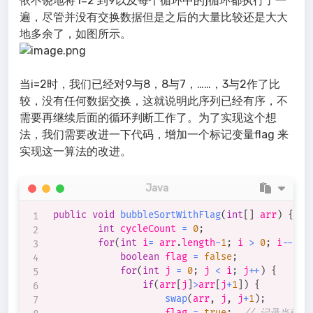
依不饶地将 i=2 到9以及每个循环中的j循环都执行了一
遍，尽管并没有交换数据但是之后的大量比较还是大大
地多余了，如图所示。
当i=2时，我们已经对9与8，8与7，……，3与2作了比
较，没有任何数据交换，这就说明此序列已经有序，不
需要再继续后面的循环判断工作了。为了实现这个想
法，我们需要改进一下代码，增加一个标记变量flag 来
实现这一算法的改进。
Java
public
void
bubbleSortWithFlag
(
int
[
]
 arr
)
{
int
 cycleCount 
=
0
;
for
(
int
 i
=
 arr
.
length
-
1
;
 i 
>
0
;
 i
--
)
{
boolean
 flag 
=
false
;
for
(
int
 j 
=
0
;
 j 
<
 i
;
 j
++
)
{
if
(
arr
[
j
]
>
arr
[
j
+
1
]
)
{
swap
(
arr
,
 j
,
 j
+
1
)
;
                    flag 
=
true
;
// 记录当前