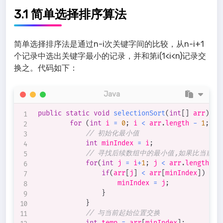
3.1 简单选择排序算法
简单选择排序法是通过n-i次关键字间的比较，从n-i+1
个记录中选出关键字最小的记录，并和第i(1<i<n)记录交
换之。代码如下：
Java
public
static
void
selectionSort
(
int
[
]
 arr
)
{
for
(
int
 i 
=
0
;
 i 
<
 arr
.
length 
-
1
;
 i
+
// 初始化最小值
int
 minIndex 
=
 i
;
// 寻找后续数组中的最小值,如果比当前
for
(
int
 j 
=
 i
+
1
;
 j 
<
 arr
.
length
;
 j
if
(
arr
[
j
]
<
 arr
[
minIndex
]
)
{
                    minIndex 
=
 j
;
}
}
// 与当前起始位置交换
int
 temp 
=
 arr
[
minIndex
]
;