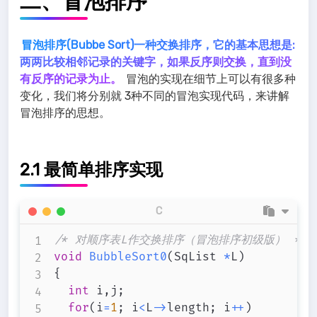
二、冒泡排序
冒泡排序(Bubbe Sort)一种交换排序，它的基本思想是:
两两比较相邻记录的关键字，如果反序则交换，直到没
有反序的记录为止。
冒泡的实现在细节上可以有很多种
变化，我们将分别就 3种不同的冒泡实现代码，来讲解
冒泡排序的思想。
2.1 最简单排序实现
C
/* 对顺序表L作交换排序（冒泡排序初级版） */
void
BubbleSort0
(
SqList 
*
L
)
{
int
 i
,
j
;
for
(
i
=
1
;
 i
<
L
->
length
;
 i
++
)