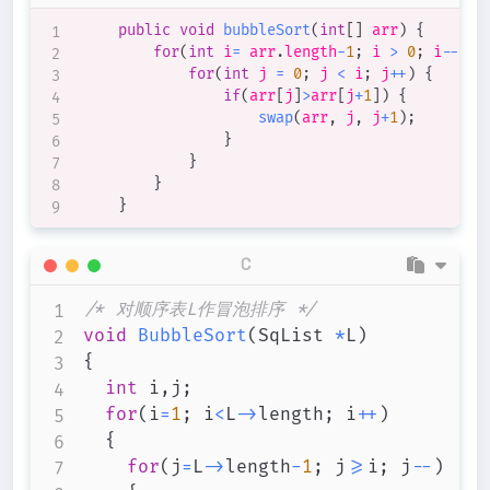
public
void
bubbleSort
(
int
[
]
 arr
)
{
for
(
int
 i
=
 arr
.
length
-
1
;
 i 
>
0
;
 i
--
)
{
for
(
int
 j 
=
0
;
 j 
<
 i
;
 j
++
)
{
if
(
arr
[
j
]
>
arr
[
j
+
1
]
)
{
swap
(
arr
,
 j
,
 j
+
1
)
;
}
}
}
}
C
/* 对顺序表L作冒泡排序 */
void
BubbleSort
(
SqList 
*
L
)
{
int
 i
,
j
;
for
(
i
=
1
;
 i
<
L
->
length
;
 i
++
)
{
for
(
j
=
L
->
length
-
1
;
 j
>=
i
;
 j
--
)
/