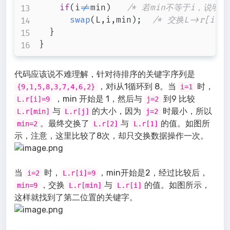
if
(
i
!=
min
)
/* 若min不等于i，说明
swap
(
L
,
i
,
min
)
;
/* 交换L->r[i]与
}
}
代码应该说不难理解，针对待排序的关键字序列是
，对i从1循环到 8。当
时，
{9,1,5,8,3,7,4,6,2}
i=1
，min 开始是 1，然后与
到9 比较
L.r[i]=9
j=2
与
的大小，因为
时最小，所以
L.r[min]
L.r[j]
j=2
。最终交换了
与
的值。如图所
min=2
L.r[2]
L.r[1]
示，注意，这里比较了8次，却只交换数据操作一次。
当
时，
，min开始是2，经过比较后，
i=2
L.r[i]=9
，交换
与
的值。如图所示，
min=9
L.r[min]
L.r[i]
这样就找到了第二位置的关键字。