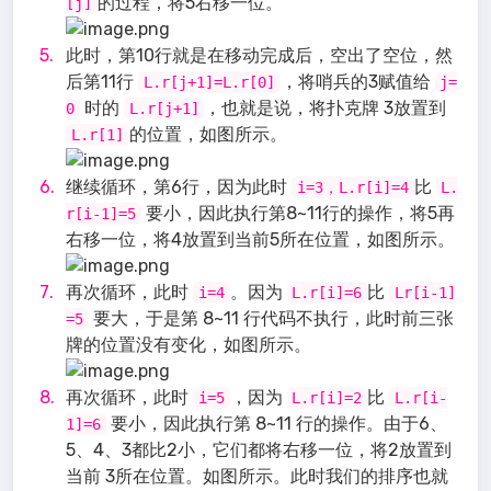
的过程，将5右移一位。
[j]
此时，第10行就是在移动完成后，空出了空位，然
后第11行
，将哨兵的3赋值给
L.r[j+1]=L.r[0]
j=
时的
，也就是说，将扑克牌 3放置到
0
L.r[j+1]
的位置，如图所示。
L.r[1]
继续循环，第6行，因为此时
比
i=3，L.r[i]=4
L.
要小，因此执行第8~11行的操作，将5再
r[i-1]=5
右移一位，将4放置到当前5所在位置，如图所示。
再次循环，此时
。因为
比
i=4
L.r[i]=6
Lr[i-1]
要大，于是第 8~11 行代码不执行，此时前三张
=5
牌的位置没有变化，如图所示。
再次循环，此时
，因为
比
i=5
L.r[i]=2
L.r[i-
要小，因此执行第 8~11 行的操作。由于6、
1]=6
5、4、3都比2小，它们都将右移一位，将2放置到
当前 3所在位置。如图所示。此时我们的排序也就