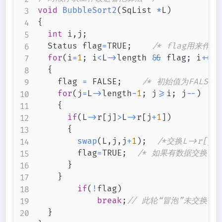
void
BubbleSort2
(
SqList 
*
L
)
{
int
 i
,
j
;
	Status flag
=
TRUE
;
/* flag用来作为
for
(
i
=
1
;
 i
<
L
->
length 
&&
 flag
;
 i
++
)
{
		flag 
=
 FALSE
;
/* 初始值为FALSE 
for
(
j
=
L
->
length
-
1
;
 j
>=
i
;
 j
--
)
{
if
(
L
->
r
[
j
]
>
L
->
r
[
j
+
1
]
)
{
swap
(
L
,
j
,
j
+
1
)
;
/*交换L->r[j]
				flag
=
TRUE
;
/* 如果有数据交换，则f
}
}
if
(
!
flag
)
break
;
// 此轮“冒泡”未交换任
}