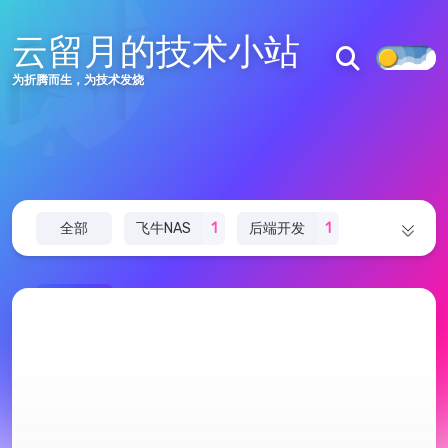
文章
分类
访问量
云留月的技术小站
主页
为折腾而生，为技术发烧
文章
标签
分类
绘图
全部
飞牛NAS
1
后端开发
1
在线工具
管理
redis
1
折腾日记
3
ESP32
1
友链
推荐
jvm
12
SE
14
JAVA
16
沪ICP备2024062430号
沪公网安备31011402007539号
Vue
1
黑苹果
1
css
1
html
1