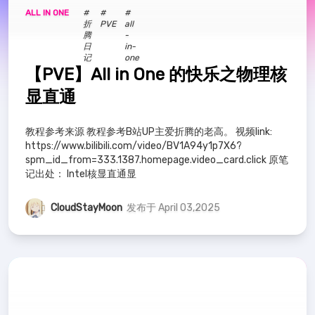
高级篇
10
Jellyfin
1
激活工具
1
ALL IN ONE
#
#
#
折
PVE
all
腾
-
Data-Structure
6
数据结构
9
日
in-
记
one
【PVE】All in One 的快乐之物理核
mysql
19
all -in-one
3
PVE
3
显直通
NAS
2
Halo
1
教程参考来源 教程参考B站UP主爱折腾的老高。 视频link:
https://www.bilibili.com/video/BV1A94y1p7X6?
spm_id_from=333.1387.homepage.video_card.click 原笔
记出处： Intel核显直通显
CloudStayMoon
发布于 April 03,2025