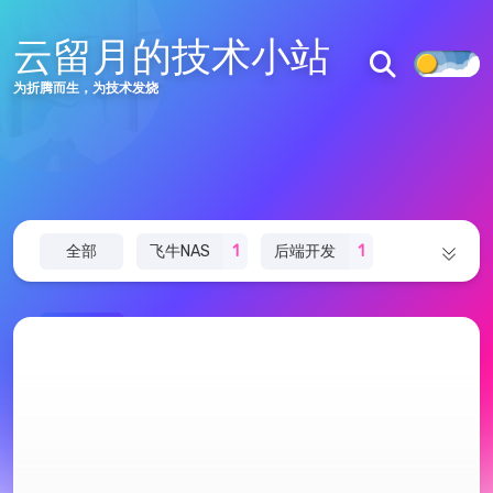
云留月的技术小站
为折腾而生，为技术发烧
56
18
35702
文章
分类
访问量
主页
文章
全部
飞牛NAS
1
后端开发
1
标签
分类
redis
1
折腾日记
3
ESP32
1
推荐
绘图
jvm
12
SE
14
JAVA
16
在线工具
管理
Vue
1
黑苹果
1
css
1
html
1
友链