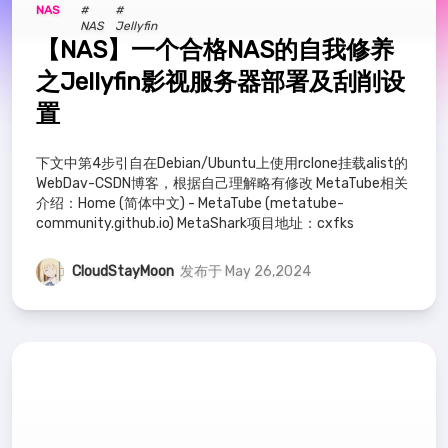
高级篇
10
Jellyfin
1
激活工具
1
NAS
#
#
沪ICP备2024062430号
NAS
Jellyfin
沪公网安备31011402007539号
【NAS】一个合格NAS的自我修养
Data-Structure
6
数据结构
9
之Jellyfin影视服务器部署及刮削设
置
mysql
19
all -in-one
3
PVE
3
下文中第4步引自在Debian/Ubuntu上使用rclone挂载alist的
NAS
2
Halo
1
WebDav-CSDN博客，根据自己理解略有修改 MetaTube相关
介绍：Home (简体中文) - MetaTube (metatube-
community.github.io) MetaShark项目地址：cxfks
CloudStayMoon
发布于 May 26,2024