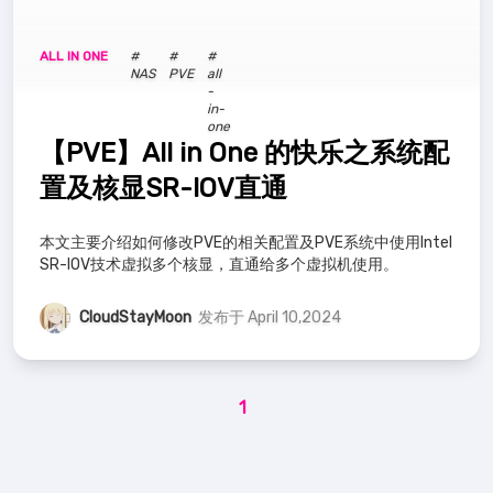
ALL IN ONE
#
#
#
NAS
PVE
all
-
in-
one
【PVE】All in One 的快乐之系统配
置及核显SR-IOV直通
本文主要介绍如何修改PVE的相关配置及PVE系统中使用Intel
SR-IOV技术虚拟多个核显，直通给多个虚拟机使用。
CloudStayMoon
发布于 April 10,2024
1