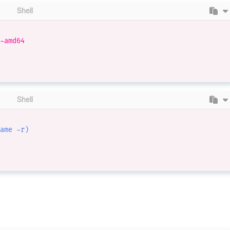
Shell
-amd64

Shell
ame
-r
)