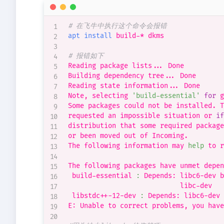
# 在飞牛中执行这个命令会报错
apt
install
 build-* dkms

# 报错如下
Reading package lists
..
. Done

Building dependency tree
..
. Done

Reading state information
..
. Done

Note, selecting 
'build-essential'
for
 g
Some packages could not be installed. T
requested an impossible situation or 
if
distribution that some required package
or been moved out of Incoming.

The following information may 
help
 to r
The following packages have unmet depen
 build-essential 
:
 Depends: libc6-dev b
                            libc-dev

 libstdc++-12-dev 
:
 Depends: libc6-dev 
E: Unable to correct problems, you have