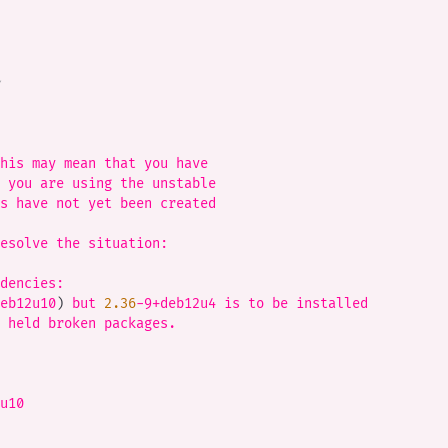
his may mean that you have

 you are using the unstable

s have not yet been created

esolve the situation:

dencies:

eb12u10
)
 but 
2.36
-9+deb12u4 is to be installed

 held broken packages.

u10
