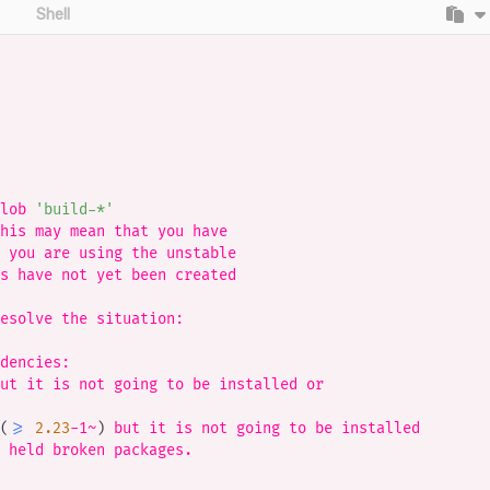
Shell
lob 
'build-*'
his may mean that you have

 you are using the unstable

s have not yet been created

esolve the situation:

dencies:

ut it is not going to be installed or

(
>=
2.23
-1~
)
 but it is not going to be installed

 held broken packages.
