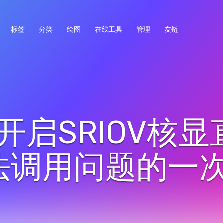
标签
分类
绘图
在线工具
管理
友链
 开启SRIOV核显
法调用问题的一