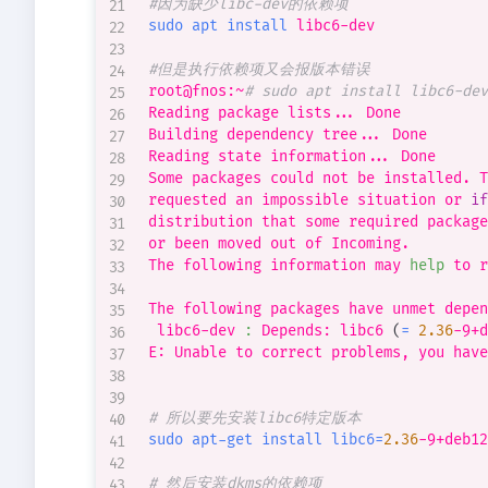
#因为缺少libc-dev的依赖项
sudo
apt
install
 libc6-dev

#但是执行依赖项又会报版本错误
root@fnos:~
# sudo apt install libc6-dev
Reading package lists
..
. Done

Building dependency tree
..
. Done

Reading state information
..
. Done

Some packages could not be installed. T
requested an impossible situation or 
if
distribution that some required package
or been moved out of Incoming.

The following information may 
help
 to r
The following packages have unmet depen
 libc6-dev 
:
 Depends: libc6 
(
=
2.36
-9+d
E: Unable to correct problems, you have
# 所以要先安装libc6特定版本
sudo
apt-get
install
libc6
=
2.36
-9+deb12
# 然后安装dkms的依赖项