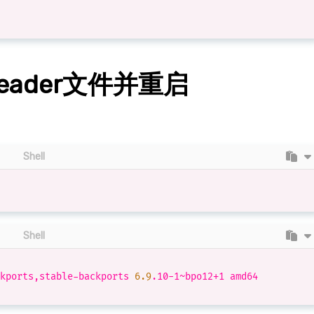
eader文件并重启
Shell
Shell
kports,stable-backports 
6.9
.10-1~bpo12+1 amd64
