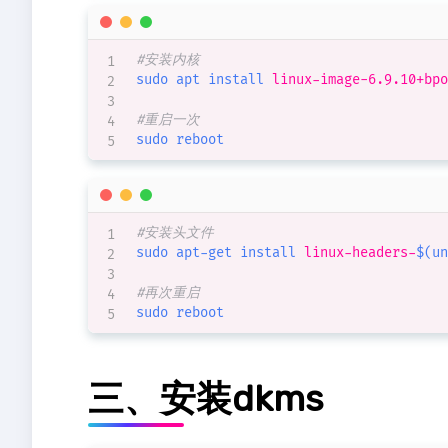
#安装内核
sudo
apt
install
 linux-image-6.9.10+bpo
#重启一次
sudo
reboot
#安装头文件
sudo
apt-get
install
 linux-headers-
$(
un
#再次重启
sudo
reboot
三、安装dkms