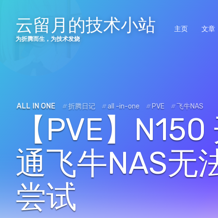
云留月的技术小站
主页
文章
为折腾而生，为技术发烧
ALL IN ONE
#
折腾日记
#
all -in-one
#
PVE
#
飞牛NAS
【PVE】N150
通飞牛NAS无
尝试