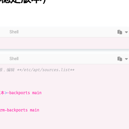
Shell
Shell
源，编辑 **/etc/apt/sources.list**
版本
>
-backports main

rm-backports main
