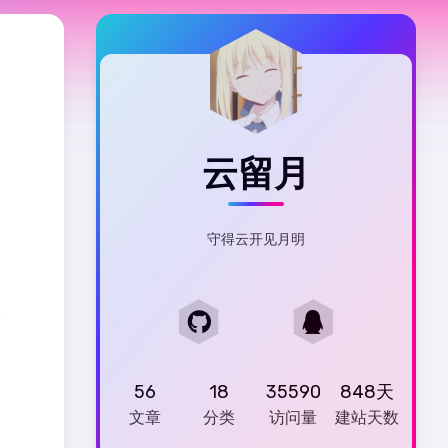
云留月
守得云开见月明
圾
56
18
35590
848天
文章
分类
访问量
建站天数