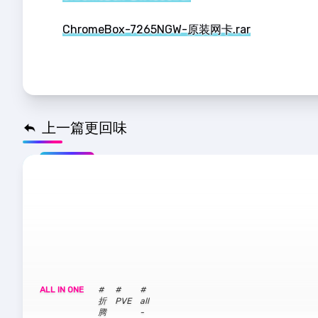
ChromeBox-7265NGW-原装网卡.rar
上一篇更回味
推荐
ALL IN ONE
#
#
#
折
PVE
all
腾
-