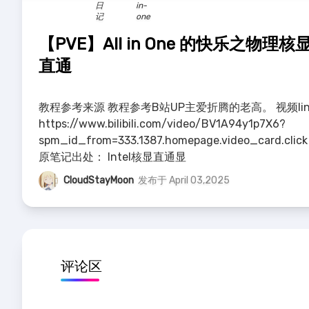
日
in-
记
one
【PVE】All in One 的快乐之物理核
直通
教程参考来源 教程参考B站UP主爱折腾的老高。 视频lin
https://www.bilibili.com/video/BV1A94y1p7X6?
spm_id_from=333.1387.homepage.video_card.click
原笔记出处： Intel核显直通显
CloudStayMoon
发布于 April 03,2025
评论区