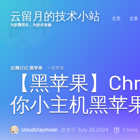
云留月的技术小站
主页
文章
为折腾而生，为技术发烧
折腾日记
黑苹果
#
黑苹果
【黑苹果】Chro
你小主机黑苹果
cloudstaymoon
发布于 July 30,2024
7 mins.