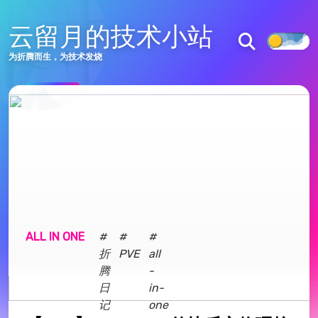
云留月的技术小站
为折腾而生，为技术发烧
置顶
ALL IN ONE
#
#
#
折
PVE
all
腾
-
日
in-
记
one