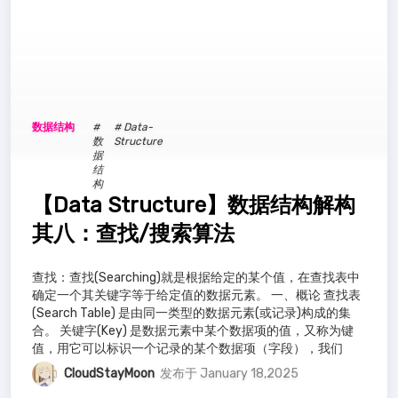
jvm
12
SE
14
JAVA
16
Vue
1
黑苹果
1
css
1
html
1
高级篇
10
Jellyfin
1
激活工具
1
数据结构
#
# Data-
数
Structure
据
Data-Structure
6
数据结构
9
结
构
【Data Structure】数据结构解构
mysql
19
all -in-one
3
PVE
3
其八：查找/搜索算法
NAS
2
Halo
1
查找：查找(Searching)就是根据给定的某个值，在查找表中
确定一个其关键字等于给定值的数据元素。 一、概论 查找表
(Search Table) 是由同一类型的数据元素(或记录)构成的集
合。 关键字(Key) 是数据元素中某个数据项的值，又称为键
值，用它可以标识一个记录的某个数据项（字段），我们
CloudStayMoon
发布于 January 18,2025