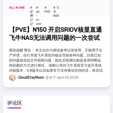
ALL IN ONE
#
#
#
# 飞
折
all
PVE
牛
腾
-
NAS
日
in-
记
one
【PVE】N150 开启SRIOV核显直通
飞牛NAS无法调用问题的一次尝试
观前提醒 警告： 本文仅作为测试参考记录使用，不能用于生
产环境，自行升级飞牛系统内核会导致各种问题，目前已知
的问题就包括文件权限问题，因此后续测试都是使用SMB远
程挂载的方式进行测试。 请耐心等待飞牛系统官方提升系统
内核版本，6.8版本以后如果官方没有驱动支持的话，再尝试
自行安装驱动。 再次提醒！！
CloudStayMoon
发布于 April 09,2025
评论区