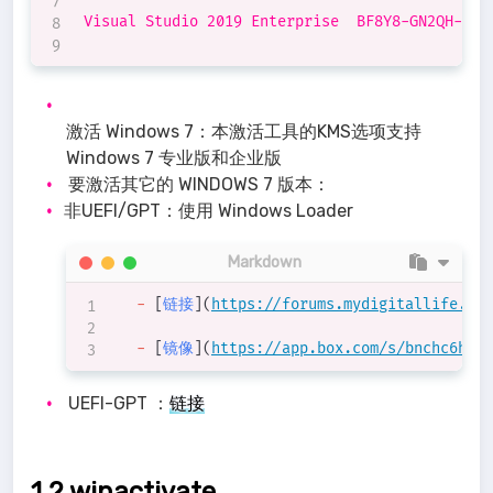
Visual Studio 2019 Enterprise  BF8Y8-GN2QH-T84X
激活 Windows 7：本激活工具的KMS选项支持
Windows 7 专业版和企业版
要激活其它的 WINDOWS 7 版本：
非UEFI/GPT：使用 Windows Loader
Markdown
-
[
链接
](
https://forums.mydigitallife.net
-
[
镜像
](
https://app.box.com/s/bnchc6hten
UEFI-GPT ：
链接
1.2 winactivate