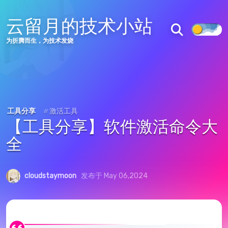
云留月的技术小站
为折腾而生，为技术发烧
工具分享
#
激活工具
【工具分享】软件激活命令大
全
cloudstaymoon
发布于 May 06,2024