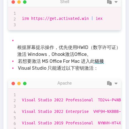
Shell
irm https://get.activated.win 
|
 iex

根据屏幕提示操作，优先使用HWID（数字许可证）
激活 Windows，Ohook激活Office。
若想要激活 MS Office For Mac 进入此
链接
Visual Studio 只能通过以下密钥激活：
Apache
Visual Studio 2022 Professional  TD244-P4NB7-YQ
Visual Studio 2022 Enterprise  VHF9H-NXBBB-638P
Visual Studio 2019 Professional  NYWVH-HT4XC-R2