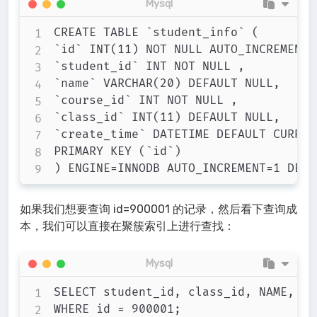
Mysql
CREATE TABLE `student_info` (

`id` INT(11) NOT NULL AUTO_INCREMENT,

`student_id` INT NOT NULL ,

`name` VARCHAR(20) DEFAULT NULL,

`course_id` INT NOT NULL ,

`class_id` INT(11) DEFAULT NULL,

`create_time` DATETIME DEFAULT CURREN
PRIMARY KEY (`id`)

如果我们想要查询 id=900001 的记录，然后看下查询成
本，我们可以直接在聚簇索引上进行查找：
Mysql
SELECT student_id, class_id, NAME, cr