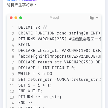
随机产生字符串：
Mysql
DELIMITER //

CREATE FUNCTION rand_string(n INT)

RETURNS VARCHAR(255) #该函数会返回一个字
BEGIN

DECLARE chars_str VARCHAR(100) DEFAULT
'abcdefghijklmnopqrstuvwxyzABCDEFJHIJ
DECLARE return_str VARCHAR(255) DEFAUL
DECLARE i INT DEFAULT 0;

WHILE i < n DO

SET return_str =CONCAT(return_str,SUB
SET i = i + 1;

END WHILE;

RETURN return_str;

END //
