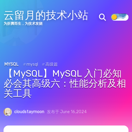
云留月的技术小站
为折腾而生，为技术发烧
MYSQL
#
mysql
#
高级篇
【MySQL】MySQL 入门必知
必会其高级六：性能分析及相
关工具
cloudstaymoon
发布于 June 16,2024