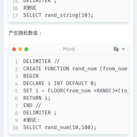
DELIMITER ;

#测试

产生随机数值：
Mysql
DELIMITER //

CREATE FUNCTION rand_num (from_num IN
BEGIN

DECLARE i INT DEFAULT 0;

SET i = FLOOR(from_num +RAND()*(to_nu
RETURN i;

END //

DELIMITER ;

#测试：
