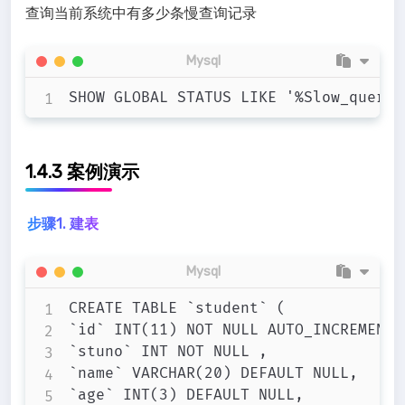
查询当前系统中有多少条慢查询记录
Mysql
1.4.3 案例演示
步骤1. 建表
Mysql
CREATE TABLE `student` (

`id` INT(11) NOT NULL AUTO_INCREMENT,

`stuno` INT NOT NULL ,

`name` VARCHAR(20) DEFAULT NULL,

`age` INT(3) DEFAULT NULL,
