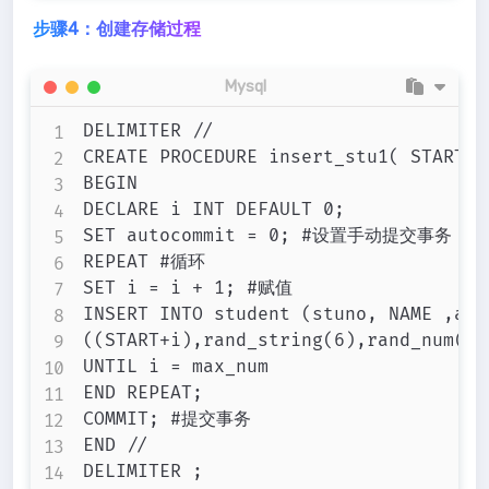
步骤4：创建存储过程
Mysql
DELIMITER //

CREATE PROCEDURE insert_stu1( START I
BEGIN

DECLARE i INT DEFAULT 0;

SET autocommit = 0; #设置手动提交事务

REPEAT #循环

SET i = i + 1; #赋值

INSERT INTO student (stuno, NAME ,age
((START+i),rand_string(6),rand_num(10
UNTIL i = max_num

END REPEAT;

COMMIT; #提交事务

END //
