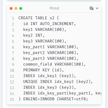
Mysql
CREATE TABLE s2 (

	id INT AUTO_INCREMENT,

	key1 VARCHAR(100),

	key2 INT,

	key3 VARCHAR(100),

	key_part1 VARCHAR(100),

	key_part2 VARCHAR(100),

	key_part3 VARCHAR(100),

	common_field VARCHAR(100),

	PRIMARY KEY (id),

	INDEX idx_key1 (key1),

	UNIQUE INDEX idx_key2 (key2),

	INDEX idx_key3 (key3),

	INDEX idx_key_part(key_part1, key_part2, key_part3)
