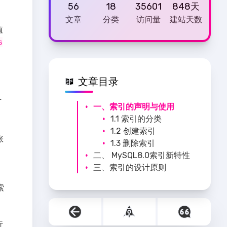
56
18
35601
848天
文章
分类
访问量
建站天数
值
s
文章目录
可
一、索引的声明与使用
1.1 索引的分类
1.2 创建索引
张
1.3 删除索引
1.2.1 创建表的时候
二、 MySQL8.0索引新特性
创建索引
三、索引的设计原则
2.1 支持降序索引
1.2.2 在已经存在
2.2 隐藏索引(软删除)
3.1 数据准备
的表上创建索引
索
3.2 哪些情况适合创建
索引
3.3 限制索引的数目
3.2.1 字段的数值
行