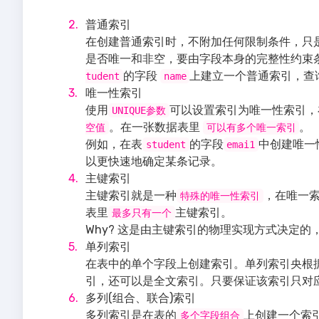
普通索引
在创建普通索引时，不附加任何限制条件，只
是否唯一和非空，要由字段本身的完整性约束
的字段
上建立一个普通索引，查
tudent
name
唯一性索引
使用
可以设置索引为唯一性索引，
UNIQUE参数
。在一张数据表里
。
空值
可以有多个唯一索引
例如，在表
的字段
中创建唯一
student
emai1
以更快速地确定某条记录。
主键索引
主键索引就是一种
，在唯一
特殊的唯一性索引
表里
主键索引。
最多只有一个
Why? 这是由主键索引的物理实现方式决定的
单列索引
在表中的单个字段上创建索引。单列索引央根
引，还可以是全文索引。只要保证该索引只对
多列(组合、联合)索引
多列索引是在表的
上创建一个索
多个字段组合