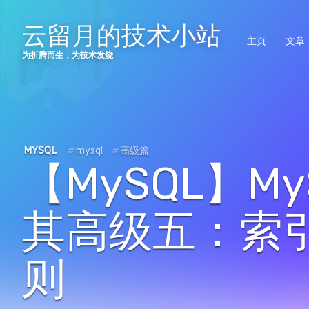
云留月的技术小站
主页
文章
为折腾而生，为技术发烧
MYSQL
#
mysql
#
高级篇
【MySQL】M
其高级五：索
则