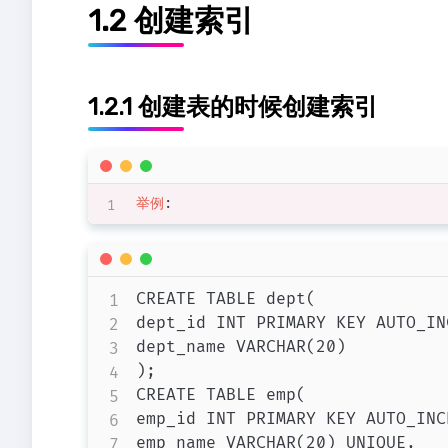
1.2 创建索引
1.2.1 创建表的时候创建索引
举例
:
CREATE TABLE dept(

dept_id INT PRIMARY KEY AUTO_INC
dept_name VARCHAR(20)

);

CREATE TABLE emp(

emp_id INT PRIMARY KEY AUTO_INCR
emp_name VARCHAR(20) UNIQUE,
