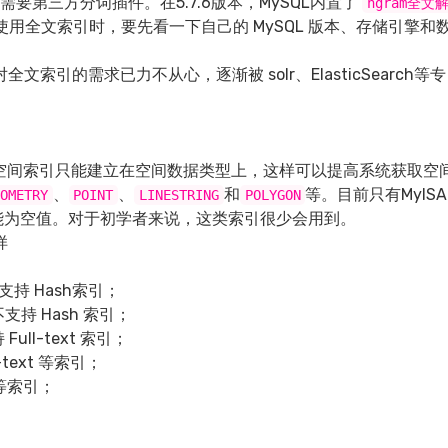
需要第三方分词插件。在5.7.6版本，MySQL内置了
ngram全文
用全文索引时，要先看一下自己的 MySQL 版本、存储引擎和
引的需求已力不从心，逐渐被 solr、ElasticSearch等专
空间索引只能建立在空间数据类型上，这样可以提高系统获取空
、
、
和
等。目前只有MyISA
OMETRY
POINT
LINESTRING
POLYGON
能为空值。对于初学者来说，这类索引很少会用到。
样
，不支持 Hash索引；
，不支持 Hash 索引；
Full-text 索引；
-text 等索引；
t 等索引；