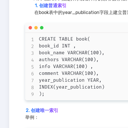
1. 创建普通索引
在book表中的year_publication字段上
CREATE TABLE book(

book_id INT ,

book_name VARCHAR(100),

authors VARCHAR(100),

info VARCHAR(100) ,

comment VARCHAR(100),

year_publication YEAR,

INDEX(year_publication)

2. 创建唯一索引
举例：