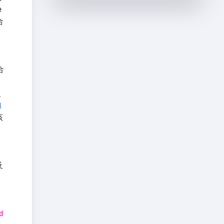
3.4 哪些情况不适合创
有唯一性的限制
e
建索引
3.2.2 频繁作为
合
3.4.1 在where中使
WHERE 查询条件
的字段
用不到的字段，不
3.2.3 经常 GROUP
要设置索引
3.4.2 数据量小的
BY 和 ORDER BY
合
的列
表最好不要使用索
3.2.4 UPDATE、
引
入
3.4.3 有大量重复
DELETE 的
的
WHERE 条件列
数据的列上不要建
该
3.2.5 DISTINCT 字
立索引
3.4.4 避免对经常
段需要创建索引
3.2.6 多表 JOIN
更新的表创建过多
连接操作时，创建
的索引
及
3.4.5 不建议用无
索引注意事项
3.2.7 使用列的类
序的值作为索引
3.4.6 删除不再使
型小的创建索引
3.2.8 使用字符串
用或者很少使用的
d
前缀创建索引
索引