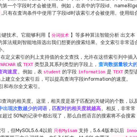
第一个字段时才会被使用。例如，在表中的字段id、name和g
,只有在査询条件中使用了字段id时该索引才会被使用。使用组
关键技术。它能够利用【
】等多种算法智能分析 出文本
分词技术
的算法规则智能地筛选出我们想要的搜索结果。全文索引非常适
小。
。在定义索引的列上支持值的全文查找，允许在这些索引列中插
或
类型及其系列类型的字段上，
查询数据量较大
VARCHAR
TEXT
查询速度
。例如，表
的字段
是
类型
student
information
TEXT
n上建立全文索引后，可以提高查询字段information的速度。
引和布尔全文索引。
和查询的相关度。这里，相关度是基于匹配的关键词的个数，以
中出现次数越少的词语，匹配时的相关度就越高
。相反，非常常
超过 50%的记录中都出现了，那么自然语言的搜索将不会搜索
引，但MySOL5.6.4以前
支持，5.6.4版本以后
只有Myisam
inno