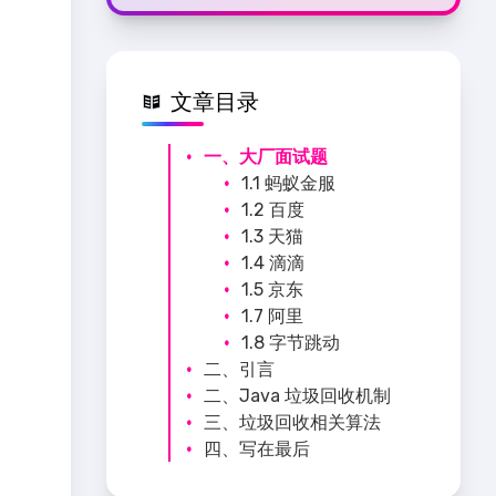
文章目录
一、大厂面试题
1.1 蚂蚁金服
1.2 百度
1.3 天猫
1.4 滴滴
1.5 京东
1.7 阿里
1.8 字节跳动
二、引言
二、Java 垃圾回收机制
2.1 什么是垃圾？
三、垃圾回收相关算法
2.2 为什么需要GC？
2.1 自动内存管理
四、写在最后
2.3 早期垃圾回收
2.2 应该关心哪些区域
3.1 标记阶段：引用计
2.1.1 自动内存管理
的回收？
数算法
的优点