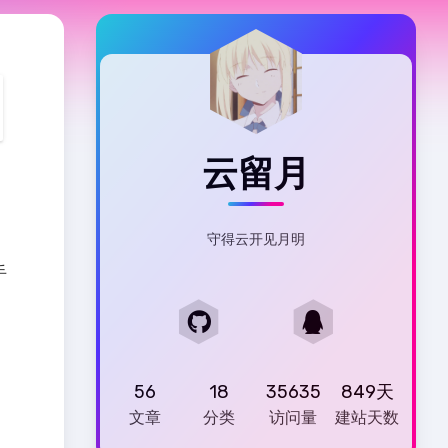
云留月
守得云开见月明
手
56
18
35635
849天
文章
分类
访问量
建站天数