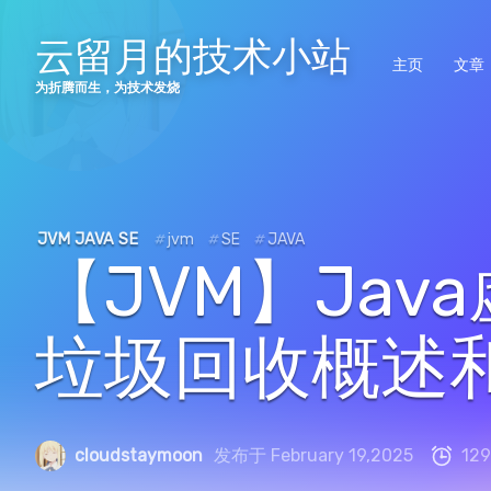
云留月的技术小站
主页
文章
为折腾而生，为技术发烧
JVM
JAVA SE
#
jvm
#
SE
#
JAVA
【JVM】Ja
垃圾回收概述
cloudstaymoon
发布于 February 19,2025
129