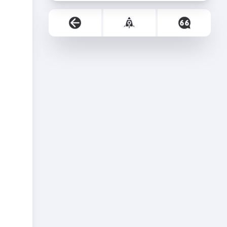
3.2 标记阶段：可达性
2.1.2 关于自动内
3.1.1 标记阶段的目
分析算法
存管理的担忧
的
3.3 对象的 finalization
3.1.2 引用计数算
3.2.1 可达性分析
机制
法
实现思路
3.4 MAT与JProfiler的
3.1.3 循环引用
3.2.2 GC Roots可
3.3.1 finalize() 方
GC Roots溯源
3.1.4 证明：java
以是哪些元素？
法机制
3.5 清除阶段：标记-清
3.2.3 注意
3.3.2 生存还是死
3.4.1 MAT 介绍
使用的不是引用计
除算法
3.4.2 获取 dump
数算法
亡？
3.6 清除阶段：复制算
3.1.5 小结
3.3.3 具体过程
3.5.1 垃圾清除阶段
文件方式
法
3.3.4 代码演示
3.4.3 捕捉 dump
3.5.2 背景
3.7 清除阶段：标记-压
3.5.3 执行过程
3.6.1 背景
finalize() 方法可
示例
缩（或标记-整理、
3.4.4 JProfiler GC
3.5.4 标记-清除算
3.6.2 核心思想
复活对象
① 使用
Mark - Compact）算
3.6.3 复制算法的
Roots 溯源
法的缺点
JVisualVM捕
法
3.4.5 JProfiler 分
3.5.5 注意：何为
优缺点
捉 heap
3.8 垃圾回收算法小结
3.6.4 复制算法的
3.7.1 背景
析 OOM
清除？
dump
3.9 分代收集算法
3.7.2 执行过程
3.8.1 对比三种清
应用场景
②使用 MAT
3.10 增量收集算法和分
3.7.3 标记-压缩算
3.9.1 为什么要使用
除阶段的算法
查看堆内存快
区算法
法与标记-清除算
分代收集算法
照
3.11 分区算法
3.9.2 目前几乎所
3.10.1 增量收集算
法的比较