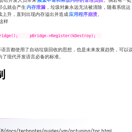
会给开发人员带来
频繁申请和释放内存的管理负担
。倘若有一处
那么就会产生
内存泄漏
，垃圾对象永远无法被清除，随着系统运
续上升，直到出现内存溢出并造成
应用程序崩溃
。
这样
Bridge(); pBridge->Register(kDestroy);
uby等语言都使用了自动垃圾回收的思想，也是未来发展趋势，可以
为了现代开发语言必备的标准。
制
e/8/docs/technotes/guides/vm/gctuning/toc.html